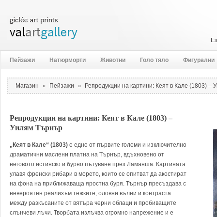
Е
Пейзажи
Натюрморти
Животни
Голо тяло
Фигурални
Магазин
Пейзажи
Репродукции на картини: Кеят в Кале (1803) –
»
»
Репродукции на картини: Кеят в Кале (1803) –
Уилям Търнър
„Кеят в Кале“ (1803)
е едно от първите големи и изключително
драматични маслени платна на Търнър, вдъхновено от
неговото истинско и бурно пътуване през Ламанша. Картината
улавя френски рибари в морето, които се опитват да акостират
на фона на приближаваща яростна буря. Търнър пресъздава с
невероятен реализъм тежките, оловни вълни и контраста
между разкъсаните от вятъра черни облаци и пробиващите
слънчеви лъчи. Творбата излъчва огромно напрежение и е