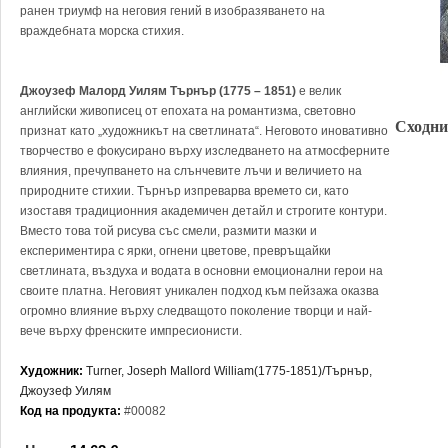
ранен триумф на неговия гений в изобразяването на
враждебната морска стихия.
Джоузеф Малорд Уилям Търнър (1775 – 1851)
е велик
английски живописец от епохата на романтизма, световно
Сходни
признат като „художникът на светлината“. Неговото иновативно
творчество е фокусирано върху изследването на атмосферните
влияния, пречупването на слънчевите лъчи и величието на
природните стихии. Търнър изпреварва времето си, като
изоставя традиционния академичен детайл и строгите контури.
Вместо това той рисува със смели, размити мазки и
експериментира с ярки, огнени цветове, превръщайки
светлината, въздуха и водата в основни емоционални герои на
своите платна. Неговият уникален подход към пейзажа оказва
огромно влияние върху следващото поколение творци и най-
вече върху френските импресионисти.
Художник:
Turner, Joseph Mallord William(1775-1851)/Търнър,
Джоузеф Уилям
Код на продукта:
#00082