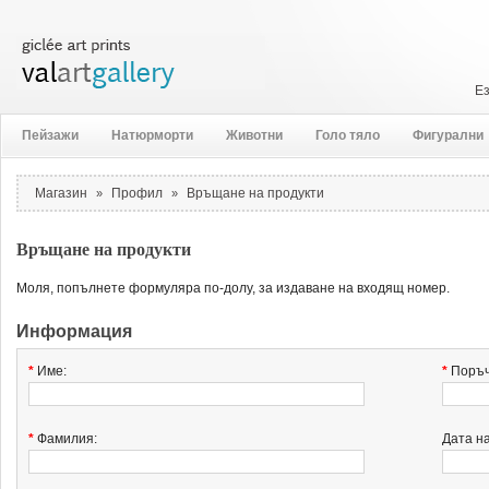
Е
Пейзажи
Натюрморти
Животни
Голо тяло
Фигурални
Магазин
Профил
Връщане на продукти
»
»
Връщане на продукти
Моля, попълнете формуляра по-долу, за издаване на входящ номер.
Информация
*
Име:
*
Поръч
*
Фамилия:
Дата н