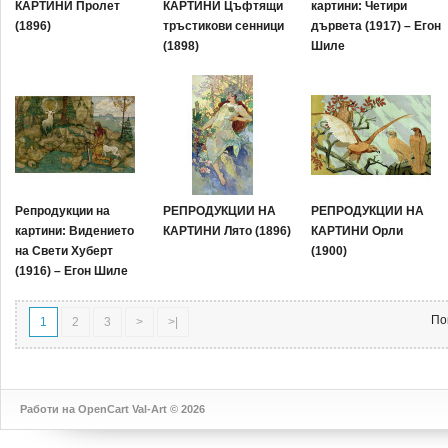
КАРТИНИ Пролет
КАРТИНИ Цъфтящи
картини: Четири
(1896)
тръстикови сенници
дървета (1917) – Егон
(1898)
Шиле
Репродукции на
РЕПРОДУКЦИИ НА
РЕПРОДУКЦИИ НА
картини: Видението
КАРТИНИ Лято (1896)
КАРТИНИ Орли
на Свети Хуберт
(1900)
(1916) – Егон Шиле
По
1
2
3
>
>|
Работи на
OpenCart
Val-Art © 2026