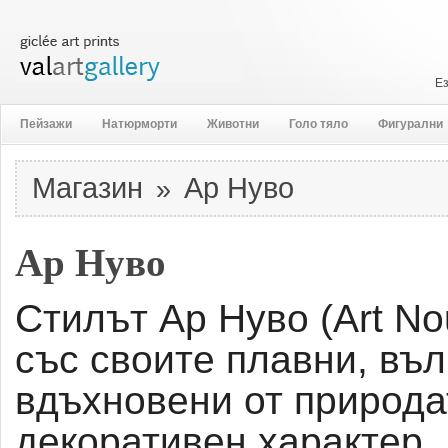
Е
Пейзажи
Натюрморти
Животни
Голо тяло
Фигурални
Магазин
Ар Нуво
»
Ар Нуво
Стилът Ар Нуво (Art No
със своите плавни, въ
вдъхновени от природа
декоративен характер.