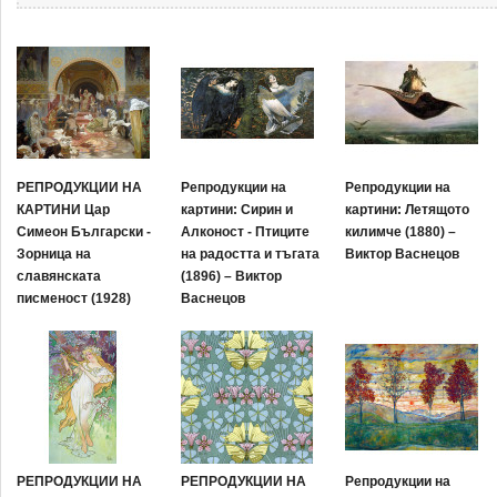
РЕПРОДУКЦИИ НА
Репродукции на
Репродукции на
КАРТИНИ Цар
картини: Сирин и
картини: Летящото
Симеон Български -
Алконост - Птиците
килимче (1880) –
Зорница на
на радостта и тъгата
Виктор Васнецов
славянската
(1896) – Виктор
писменост (1928)
Васнецов
РЕПРОДУКЦИИ НА
РЕПРОДУКЦИИ НА
Репродукции на