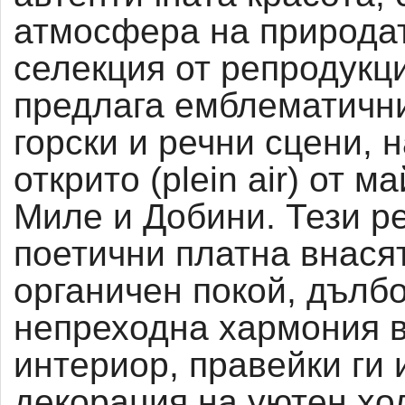
атмосфера на природа
селекция от репродукц
предлага емблематични
горски и речни сцени, 
открито (plein air) от м
Миле и Добини. Тези р
поетични платна внася
органичен покой, дълб
непреходна хармония в
интериор, правейки ги 
декорация на уютен хол