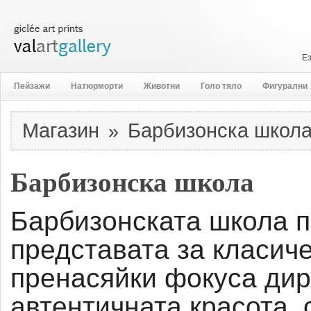
Е
Пейзажи
Натюрморти
Животни
Голо тяло
Фигурални
Магазин
Барбизонска школ
»
Барбизонска школа
Барбизонската школа 
представата за класич
пренасяйки фокуса дир
автентичната красота, 