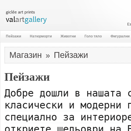
Е
Пейзажи
Натюрморти
Животни
Голо тяло
Фигурални
Магазин
Пейзажи
»
Пейзажи
Добре дошли в нашата 
класически и модерни 
специално за интериор
откриете шедьоври на 