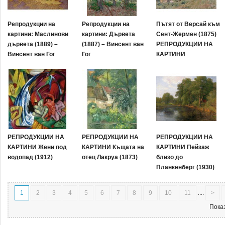
Репродукции на
Репродукции на
Пътят от Версай към
картини: Маслинови
картини: Дървета
Сент-Жермeн (1875)
дървета (1889) –
(1887) – Винсент ван
РЕПРОДУКЦИИ НА
Винсент ван Гог
Гог
КАРТИНИ
РЕПРОДУКЦИИ НА
РЕПРОДУКЦИИ НА
РЕПРОДУКЦИИ НА
КАРТИНИ Жени под
КАРТИНИ Къщата на
КАРТИНИ Пейзаж
водопад (1912)
отец Лакруа (1873)
близо до
Планкенберг (1930)
1
2
3
4
5
6
7
8
9
10
11
....
>
Показ