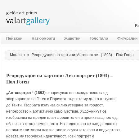
Е
Пейзажи
Натюрморти
Животни
Голо тяло
Фигурални
Магазин
Репродукции на картини: Автопортрет (1893) – Пол Гоген
»
Репродукции на картини: Автопортрет (1893) –
Пол Гоген
„Автопортрет“ (1893)
е нарисуван непосредствено след
завръщането на Гоген в Париж от първото му дълго пътуване
до Таити. Творбата излъчва силно усещане за гордост,
непокорство и артистично самочувствие. Художникът се
изобразява на преден план с решителен и пронизващ поглед,
облечен в тежко зимно палто. На заден план се вижда едно от
неговите таитянски платна, което служи като фон и подчертава
новата му творческа идентичност. Този портрет е